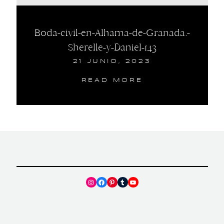
Boda-civil-en-Alhama-de-Granada.-
Sherelle-y-Daniel-143
21 JUNIO, 2023
READ MORE
Instagram
Facebook
Pinterest
Tumblr
YouTube