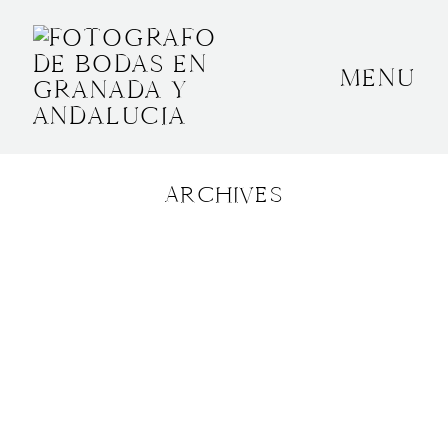
MENU
INICIO
SOBRE MÍ
ARCHIVES
BODAS
CONTACTO
OTROS
GRANADA, ESPAÑA
+34 652592145