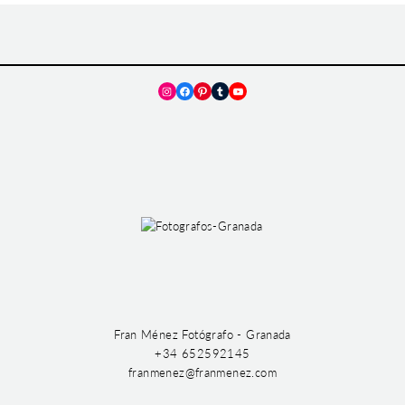
Instagram
Facebook
Pinterest
Tumblr
YouTube
Fran Ménez Fotógrafo - Granada
+34 652592145
franmenez@franmenez.com