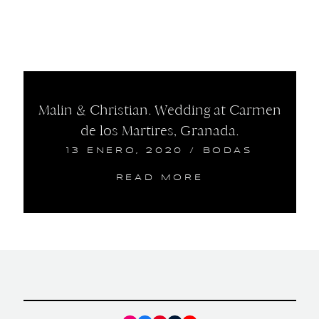
Malin & Christian. Wedding at Carmen
de los Martires, Granada.
13 ENERO, 2020
/
BODAS
READ MORE