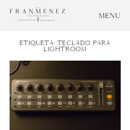
MENU
INICIO
ETIQUETA: TECLADO PARA
SOBRE MÍ
LIGHTROOM
BODAS
CONTACTO
OTROS
GRANADA, ESPAÑA
+34 652592145