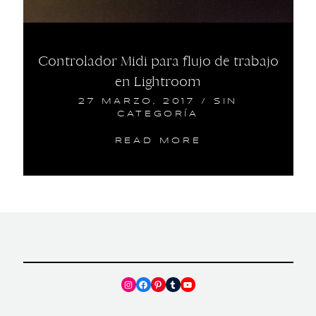
Controlador Midi para flujo de trabajo
en Lightroom
27 MARZO, 2017
/
SIN
CATEGORÍA
READ MORE
Instagram
Facebook
Pinterest
Tumblr
YouTube