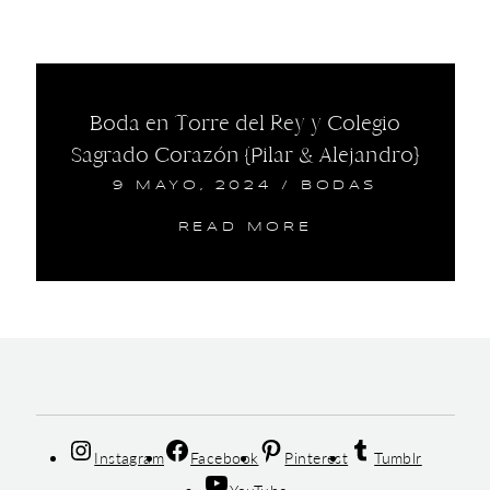
Boda en Torre del Rey y Colegio
Sagrado Corazón {Pilar & Alejandro}
9 MAYO, 2024
/
BODAS
READ MORE
Instagram
Facebook
Pinterest
Tumblr