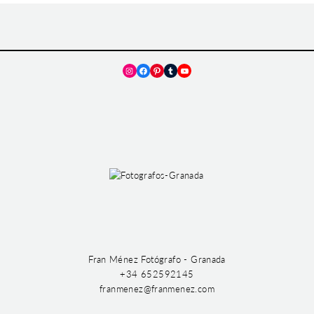
Instagram
Facebook
Pinterest
Tumblr
YouTube
Fran Ménez Fotógrafo - Granada
+34 652592145
franmenez@franmenez.com