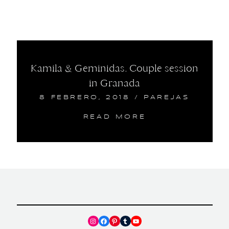
Kamila & Geminidas. Couple session
in Granada
8 FEBRERO, 2018
/
PAREJAS
READ MORE
Instagram
Facebook
Pinterest
Tumblr
YouTube