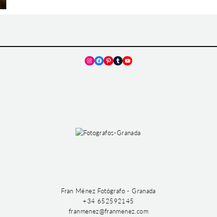
Instagram
Facebook
Pinterest
Tumblr
YouTube
Fran Ménez Fotógrafo - Granada
+34 652592145
franmenez@franmenez.com