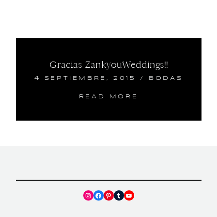
Gracias ZankyouWeddings!!
4 SEPTIEMBRE, 2015
/
BODAS
READ MORE
Instagram
Facebook
Pinterest
Tumblr
YouTube