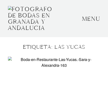
MENU
INICIO
SOBRE MÍ
ETIQUETA: LAS YUCAS
BODAS
CONTACTO
OTROS
GRANADA, ESPAÑA
+34 652592145