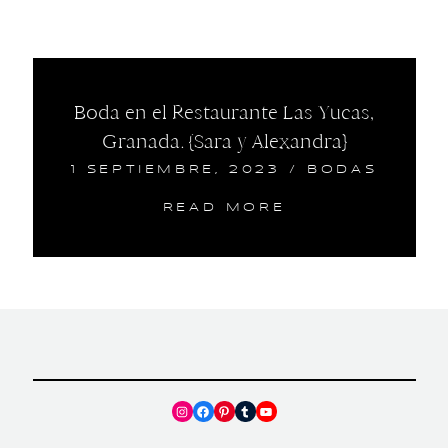
Boda en el Restaurante Las Yucas,
Granada. {Sara y Alexandra}
1 SEPTIEMBRE, 2023
/
BODAS
READ MORE
Instagram
Facebook
Pinterest
Tumblr
YouTube