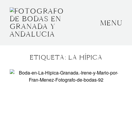
MENU
INICIO
SOBRE MÍ
ETIQUETA: LA HÍPICA
BODAS
CONTACTO
OTROS
GRANADA, ESPAÑA
+34 652592145