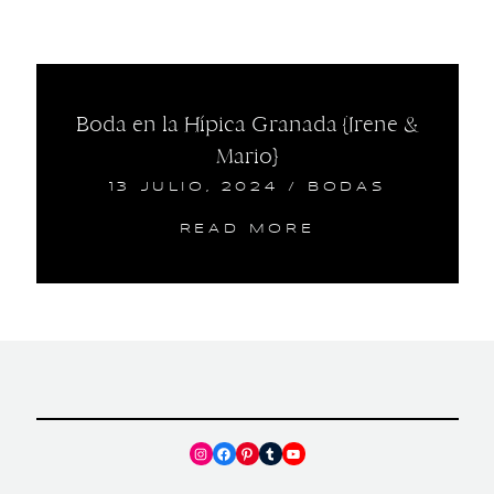
Boda en la Hípica Granada {Irene &
Mario}
13 JULIO, 2024
/
BODAS
READ MORE
Instagram
Facebook
Pinterest
Tumblr
YouTube