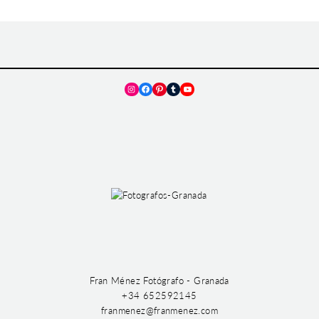
Instagram
Facebook
Pinterest
Tumblr
YouTube
Fran Ménez Fotógrafo - Granada
+34 652592145
franmenez@franmenez.com