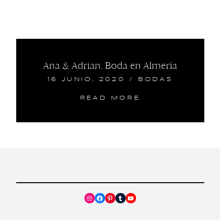
Ana & Adrian. Boda en Almería
16 JUNIO, 2020
/
BODAS
READ MORE
Instagram
Facebook
Pinterest
Tumblr
YouTube