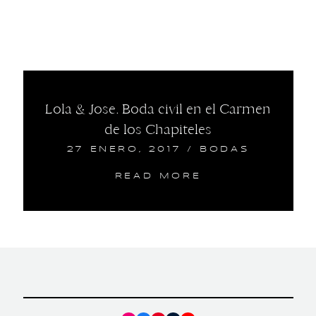
Lola & Jose. Boda civil en el Carmen
de los Chapiteles
27 ENERO, 2017
/
BODAS
READ MORE