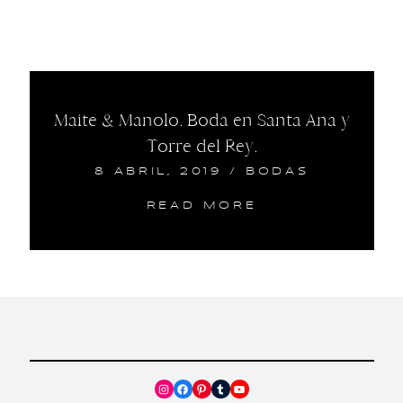
Maite & Manolo. Boda en Santa Ana y
Torre del Rey.
8 ABRIL, 2019
/
BODAS
READ MORE
Instagram
Facebook
Pinterest
Tumblr
YouTube