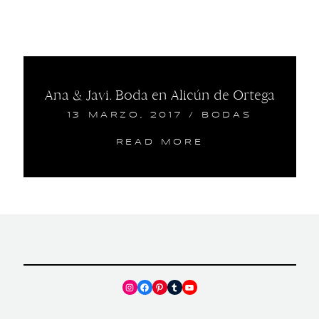
Ana & Javi. Boda en Alicún de Ortega
13 MARZO, 2017
/
BODAS
READ MORE
Instagram
Facebook
Pinterest
Tumblr
YouTube