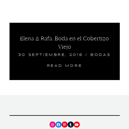
Elena & Rafa. Boda en el Cobertizo
Viejo
30 SEPTIEMBRE, 2016
/
BODAS
READ MORE
Instagram
Facebook
Pinterest
Tumblr
YouTube