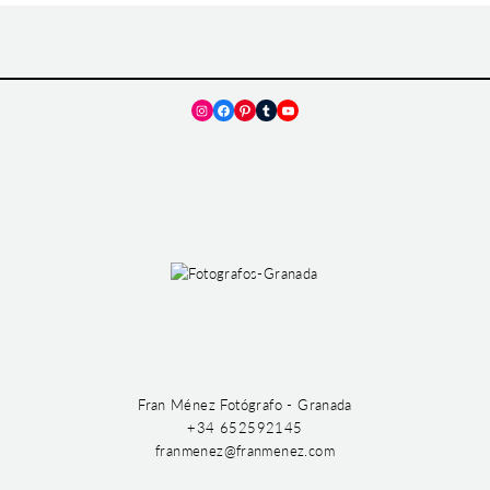
Instagram
Facebook
Pinterest
Tumblr
YouTube
Fran Ménez Fotógrafo - Granada
+34 652592145
franmenez@franmenez.com