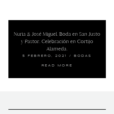
Nuria & José Miguel. Boda en San Justo
y Pastor. Celebración en Cortijo
Alameda.
5 FEBRERO, 2021
/
BODAS
READ MORE