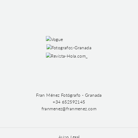
Fran Ménez Fotógrafo - Granada
+34 652592145
franmenez@franmenez.com
Aviso Legal