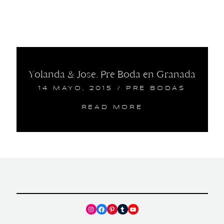
Yolanda & Jose. Pre Boda en Granada
14 MAYO, 2015
/
PRE BODAS
READ MORE
Instagram
Facebook
Pinterest
Tumblr
YouTube