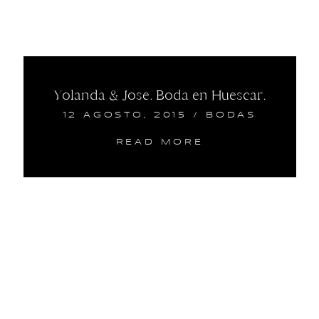
Yolanda & Jose. Boda en Huescar.
12 AGOSTO, 2015
/
BODAS
READ MORE