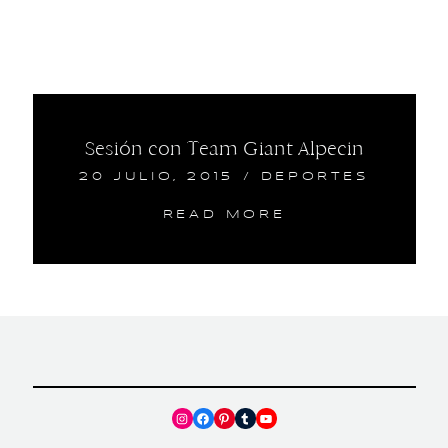
Sesión con Team Giant Alpecin
20 JULIO, 2015
/
DEPORTES
READ MORE
Instagram
Facebook
Pinterest
Tumblr
YouTube