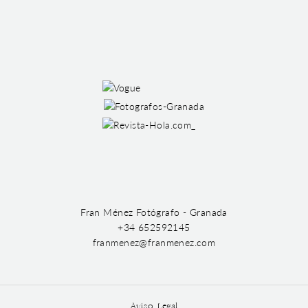
Fran Ménez Fotógrafo - Granada
+34 652592145
franmenez@franmenez.com
Aviso Legal