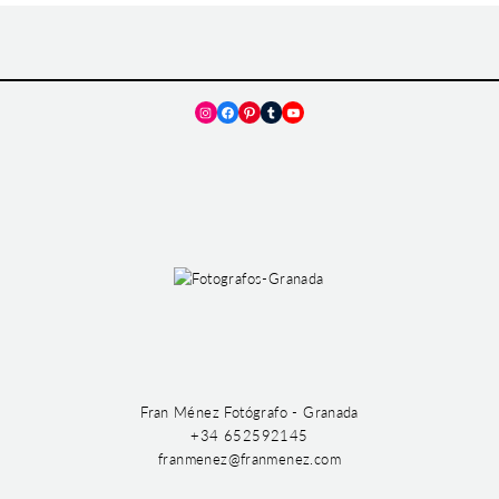
Instagram
Facebook
Pinterest
Tumblr
YouTube
Fran Ménez Fotógrafo - Granada
+34 652592145
franmenez@franmenez.com