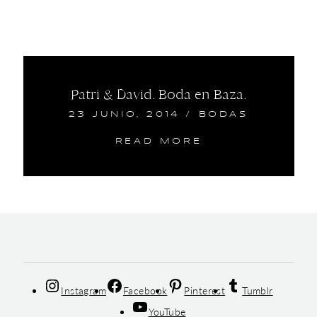
Patri & David. Boda en Baza.
23 JUNIO, 2014
/
BODAS
READ MORE
Instagram
Facebook
Pinterest
Tumblr
YouTube