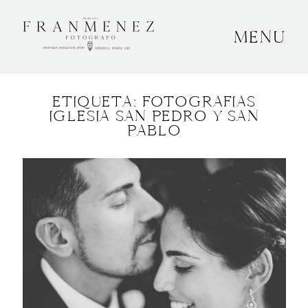
MENU
INICIO
ETIQUETA: FOTOGRAFIAS
SOBRE MÍ
IGLESIA SAN PEDRO Y SAN
PABLO
BODAS
CONTACTO
OTROS
GRANADA, ESPAÑA
+34 652592145