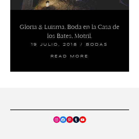
Gloria & Luisma. Boda en la Casa de
los Bates, Motril.
19 JULIO, 2018
/
BODAS
READ MORE
Instagram
Facebook
Pinterest
Tumblr
YouTube