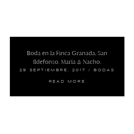
Boda en la Finca Granada, San
Ildefonso. María & Nacho.
29 SEPTIEMBRE, 2017
/
BODAS
READ MORE