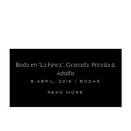
Boda en “La Finca”, Granada. Priscila &
Adolfo
8 ABRIL, 2016
/
BODAS
READ MORE