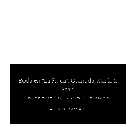
Boda en “La Finca”, Granada. María &
Fran
16 FEBRERO, 2015
/
BODAS
READ MORE