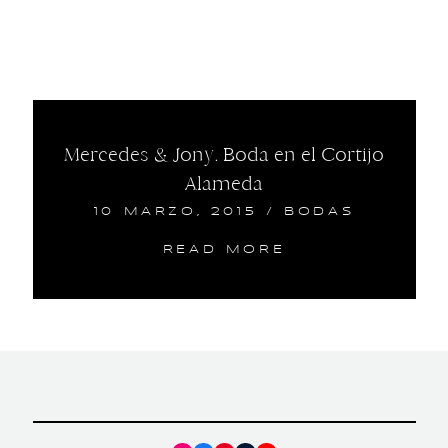
Mercedes & Jony. Boda en el Cortijo
Alameda
10 MARZO, 2015
/
BODAS
READ MORE