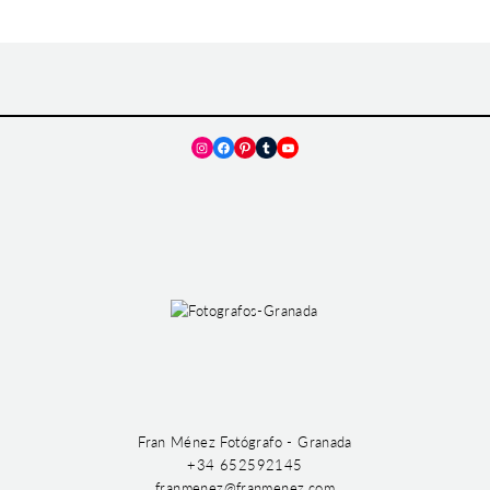
Instagram
Facebook
Pinterest
Tumblr
YouTube
Fran Ménez Fotógrafo - Granada
+34 652592145
franmenez@franmenez.com