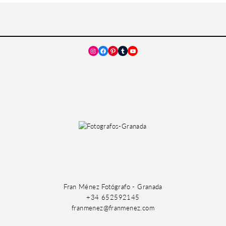
Instagram
Facebook
Pinterest
Tumblr
YouTube
Fran Ménez Fotógrafo - Granada
+34 652592145
franmenez@franmenez.com