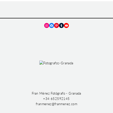
Instagram
Facebook
Pinterest
Tumblr
YouTube
Fran Ménez Fotógrafo - Granada
+34 652592145
franmenez@franmenez.com