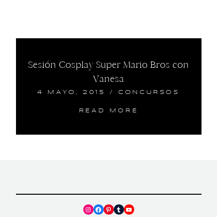
Sesión Cosplay Super Mario Bros con
Vanesa
4 MAYO, 2015
/
CONCURSOS
READ MORE
Instagram
Facebook
Pinterest
Tumblr
YouTube