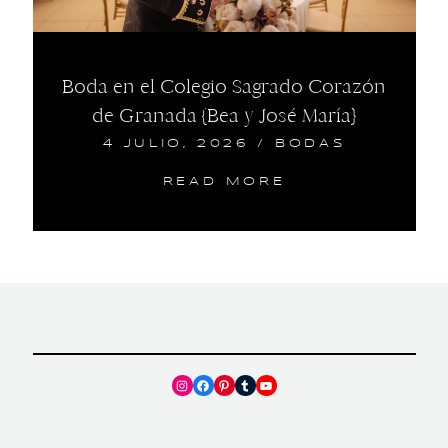
Boda en el Colegio Sagrado Corazón
de Granada {Bea y José María}
4 JULIO, 2026
/
BODAS
READ MORE
Instagram
Facebook
Pinterest
Tumblr
YouTube