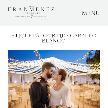
MENU
INICIO
ETIQUETA: CORTIJO CABALLO
SOBRE MÍ
BLANCO
BODAS
CONTACTO
OTROS
GRANADA, ESPAÑA
+34 652592145