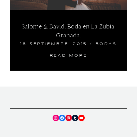
Salome & David. Boda en La Zubia,
Granada.
18 SEPTIEMBRE, 2015
/
BODAS
READ MORE
Instagram
Facebook
Pinterest
Tumblr
YouTube