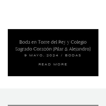
Boda en Torre del Rey y Colegio
Sagrado Corazón {Pilar & Alejandro}
9 MAYO, 2024
/
BODAS
READ MORE