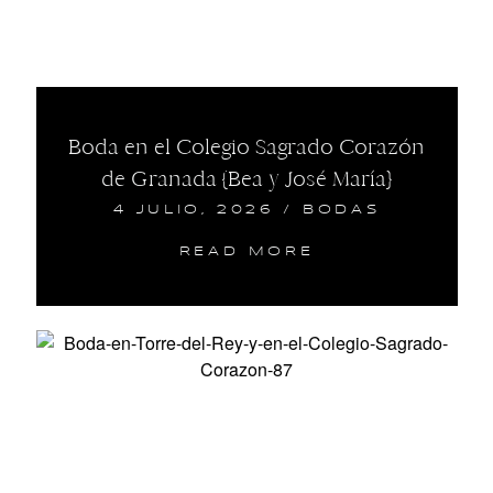
Boda en el Colegio Sagrado Corazón
de Granada {Bea y José María}
4 JULIO, 2026
/
BODAS
READ MORE