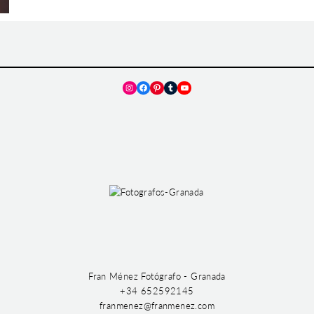
Instagram
Facebook
Pinterest
Tumblr
YouTube
Fran Ménez Fotógrafo - Granada
+34 652592145
franmenez@franmenez.com