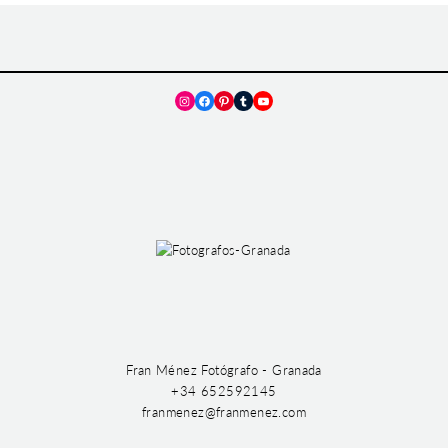
Instagram
Facebook
Pinterest
Tumblr
YouTube
Fran Ménez Fotógrafo - Granada
+34 652592145
franmenez@franmenez.com