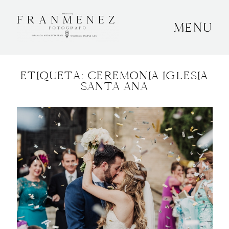
MENU
INICIO
ETIQUETA: CEREMONIA IGLESIA
SOBRE MÍ
SANTA ANA
BODAS
CONTACTO
OTROS
GRANADA, ESPAÑA
+34 652592145