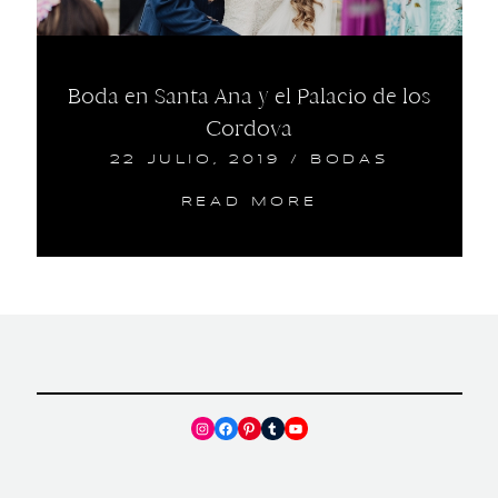
Boda en Santa Ana y el Palacio de los
Cordova
22 JULIO, 2019
/
BODAS
READ MORE
Instagram
Facebook
Pinterest
Tumblr
YouTube