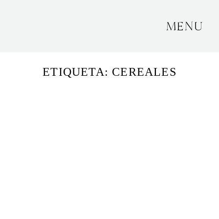
MENU
INICIO
ETIQUETA: CEREALES
SOBRE MÍ
BODAS
CONTACTO
OTROS
GRANADA, ESPAÑA
+34 652592145