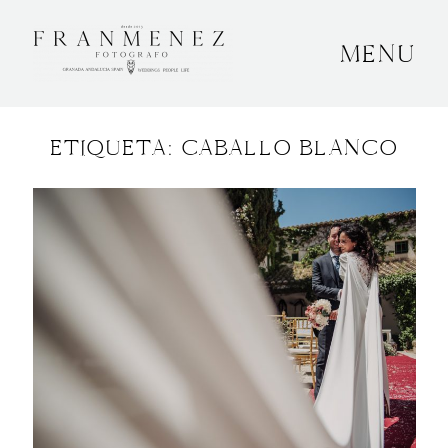
MENU
INICIO
ETIQUETA: CABALLO BLANCO
SOBRE MÍ
BODAS
CONTACTO
OTROS
GRANADA, ESPAÑA
+34 652592145