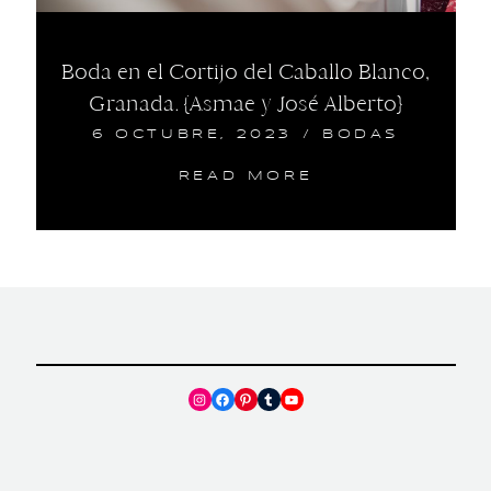
Boda en el Cortijo del Caballo Blanco,
Granada. {Asmae y José Alberto}
6 OCTUBRE, 2023
/
BODAS
READ MORE
Instagram
Facebook
Pinterest
Tumblr
YouTube