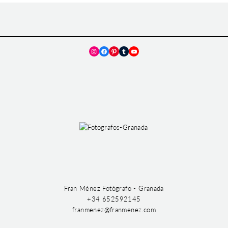
Instagram
Facebook
Pinterest
Tumblr
YouTube
Fran Ménez Fotógrafo - Granada
+34 652592145
franmenez@franmenez.com