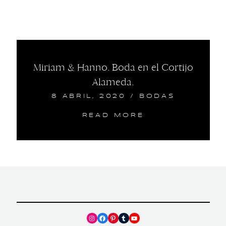
Miriam & Hanno. Boda en el Cortijo
Alameda.
8 ABRIL, 2020
/
BODAS
READ MORE
Instagram
Facebook
Pinterest
Tumblr
YouTube