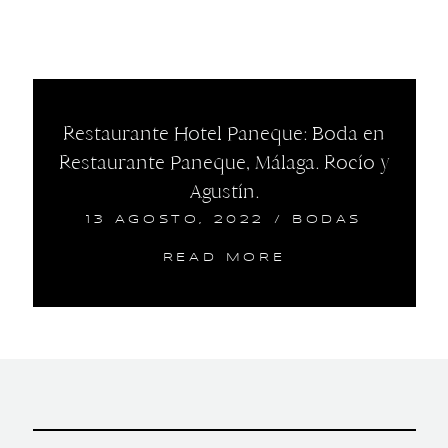
Restaurante Hotel Paneque: Boda en
Restaurante Paneque, Málaga. Rocío y
Agustín.
13 AGOSTO, 2022
/
BODAS
READ MORE