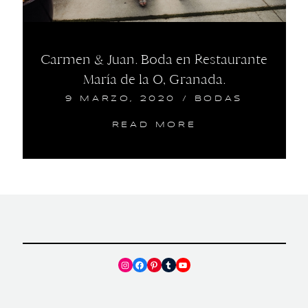
Carmen & Juan. Boda en Restaurante
María de la O, Granada.
9 MARZO, 2020
/
BODAS
READ MORE
Instagram
Facebook
Pinterest
Tumblr
YouTube