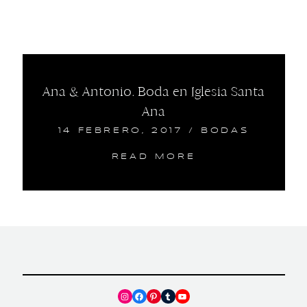
Ana & Antonio. Boda en Iglesia Santa
Ana
14 FEBRERO, 2017
/
BODAS
READ MORE
Instagram
Facebook
Pinterest
Tumblr
YouTube