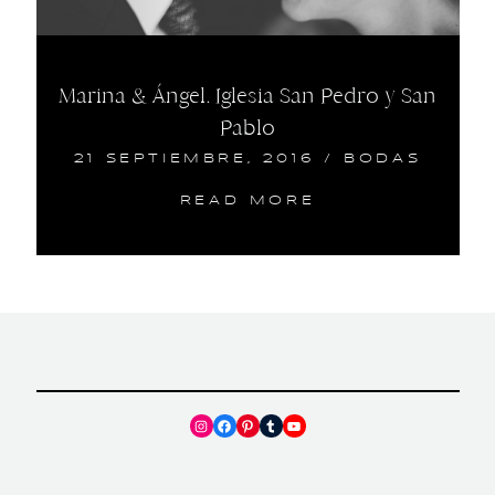
Marina & Ángel. Iglesia San Pedro y San
Pablo
21 SEPTIEMBRE, 2016
/
BODAS
READ MORE
Instagram
Facebook
Pinterest
Tumblr
YouTube