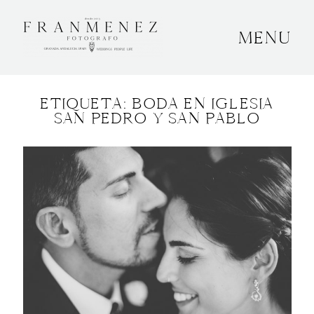
MENU
INICIO
ETIQUETA: BODA EN IGLESIA
SOBRE MÍ
SAN PEDRO Y SAN PABLO
BODAS
CONTACTO
OTROS
GRANADA, ESPAÑA
+34 652592145