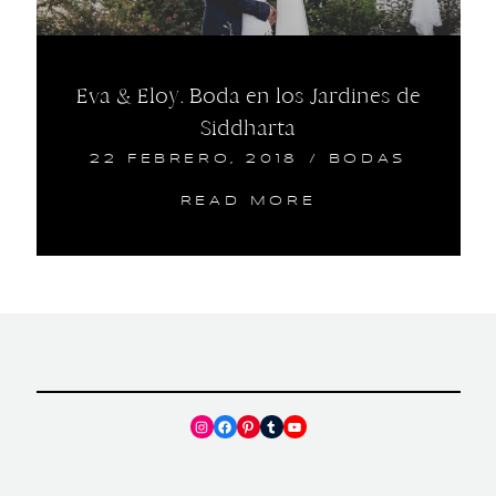
Eva & Eloy. Boda en los Jardines de
Siddharta
22 FEBRERO, 2018
/
BODAS
READ MORE
Instagram
Facebook
Pinterest
Tumblr
YouTube