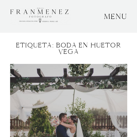
MENU
INICIO
ETIQUETA: BODA EN HUETOR
SOBRE MÍ
VEGA
BODAS
CONTACTO
OTROS
GRANADA, ESPAÑA
+34 652592145