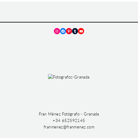
Instagram
Facebook
Pinterest
Tumblr
YouTube
Fran Ménez Fotógrafo - Granada
+34 652592145
franmenez@franmenez.com