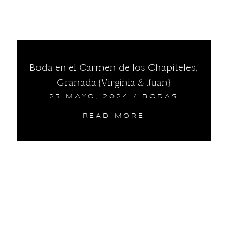
Boda en el Carmen de los Chapiteles,
Granada {Virginia & Juan}
25 MAYO, 2024
/
BODAS
READ MORE