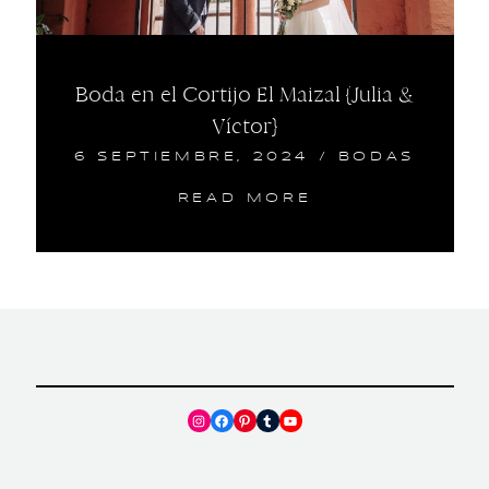
Boda en el Cortijo El Maizal {Julia &
Víctor}
6 SEPTIEMBRE, 2024
/
BODAS
READ MORE
Instagram
Facebook
Pinterest
Tumblr
YouTube